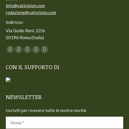
info@vativision.com
redazione@vativision.com
Indirizzo:
Via Guido Reni, 22/b
00196 Roma (Italia)
Ci puoi trovare su:
Facebook
Twitter
YouTube
Linkedin
Instagram
page
page
page
page
page
CON IL SUPPORTO DI
opens
opens
opens
opens
opens
in
in
in
in
in
new
new
new
new
new
window
window
window
window
window
NEWSLETTER
Iscriviti per ricevere tutte le nostre novità
Nome *