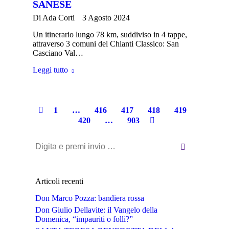
SANESE
Di
Ada Corti
3 Agosto 2024
Un itinerario lungo 78 km, suddiviso in 4 tappe,
attraverso 3 comuni del Chianti Classico: San
Casciano Val…
Leggi tutto
1
…
416
417
418
419
420
…
903
Cerca:
Articoli recenti
Don Marco Pozza: bandiera rossa
Don Giulio Dellavite: il Vangelo della
Domenica, “impauriti o folli?”