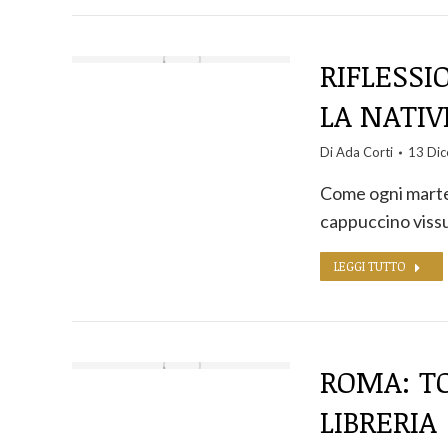
RIFLESSI
LA NATIV
Di
Ada Corti
13 Di
Come ogni martedì
cappuccino vissu
LEGGI TUTTO
ROMA: TO
LIBRERIA