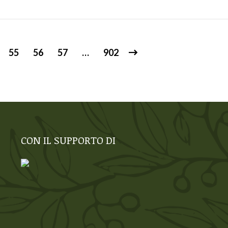
55
56
57
…
902
CON IL SUPPORTO DI