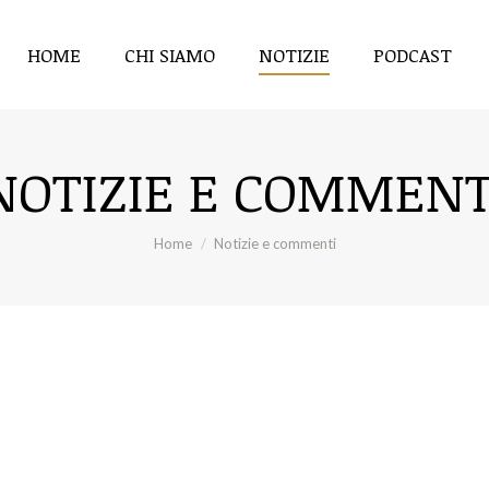
HOME
CHI SIAMO
NOTIZIE
PODCAST
HOME
CHI SIAMO
NOTIZIE
PODCAST
NOTIZIE E COMMENT
Tu sei qui:
Home
Notizie e commenti