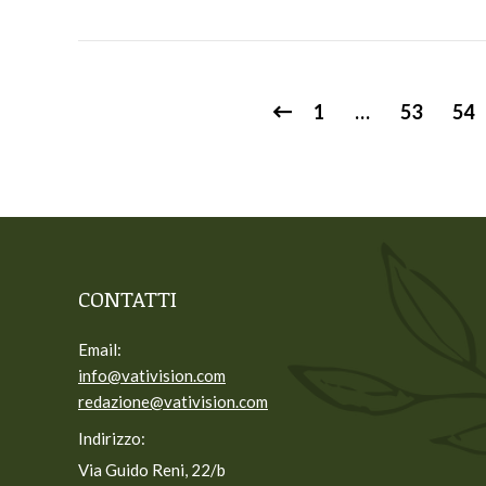
1
…
53
54
CONTATTI
Email:
info@vativision.com
redazione@vativision.com
Indirizzo:
Via Guido Reni, 22/b