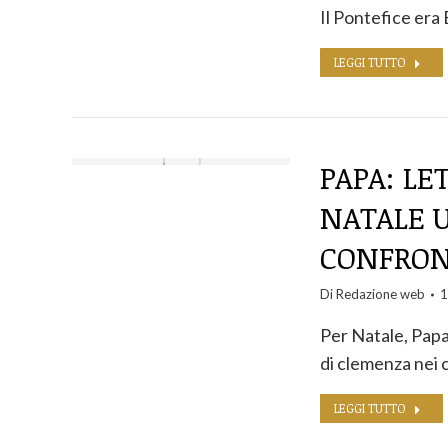
Il Pontefice er
LEGGI TUTTO
PAPA: LET
NATALE 
CONFRONT
Di
Redazione web
1
Per Natale, Papa
di clemenza nei 
LEGGI TUTTO