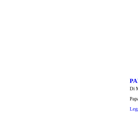
PA
Di
M
Papa
Legg