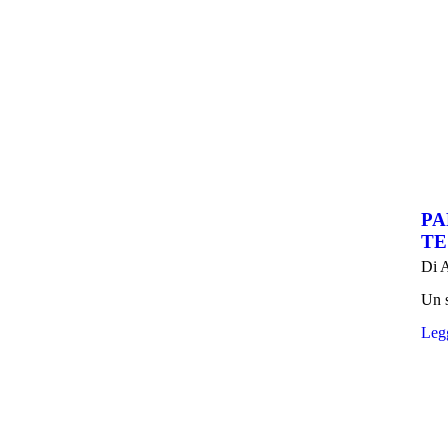
PA
TE
Di
A
Un s
Legg