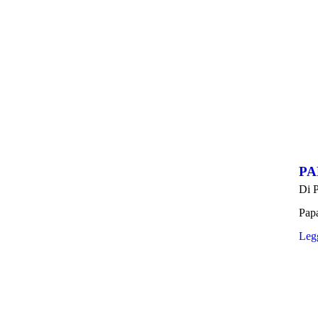
PA
Di
P
Papa
Legg