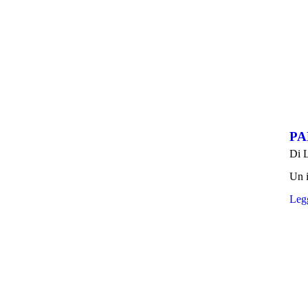
PA
Di
L
Un i
Legg