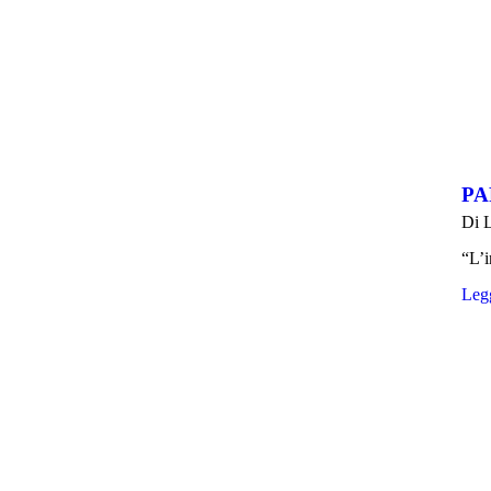
PA
Di
L
“L’i
Legg