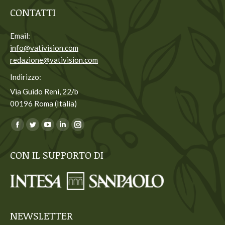
CONTATTI
Email:
info@vativision.com
redazione@vativision.com
Indirizzo:
Via Guido Reni, 22/b
00196 Roma (Italia)
Ci puoi trovare su:
Facebook
Twitter
YouTube
Linkedin
Instagram
page
page
page
page
page
CON IL SUPPORTO DI
opens
opens
opens
opens
opens
in
in
in
in
in
new
new
new
new
new
window
window
window
window
window
NEWSLETTER