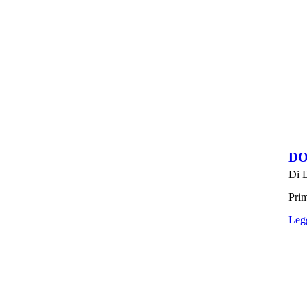
DO
Di
Prim
Legg