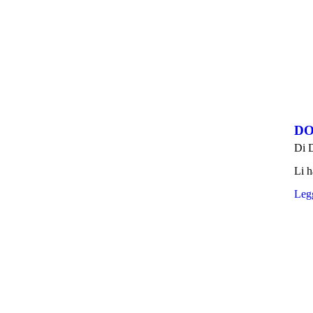
DO
Di
Li h
Legg