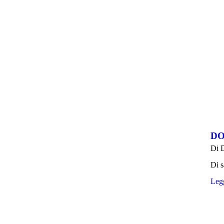
DO
Di
Di s
Legg