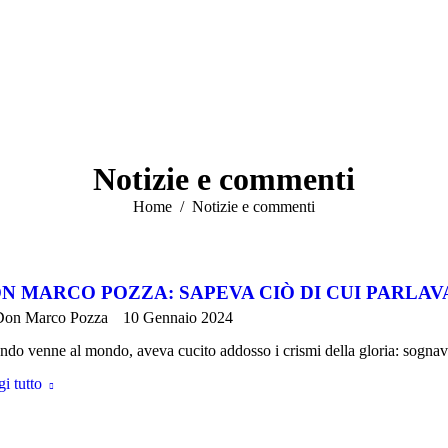
Notizie e commenti
Tu sei qui:
Home
Notizie e commenti
N MARCO POZZA: SAPEVA CIÒ DI CUI PARLAV
Don Marco Pozza
10 Gennaio 2024
do venne al mondo, aveva cucito addosso i crismi della gloria: sogn
i tutto