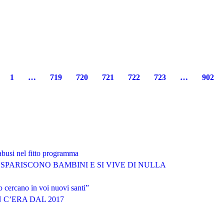
1
…
719
720
721
722
723
…
902
abusi nel fitto programma
SPARISCONO BAMBINI E SI VIVE DI NULLA
o cercano in voi nuovi santi”
 C’ERA DAL 2017