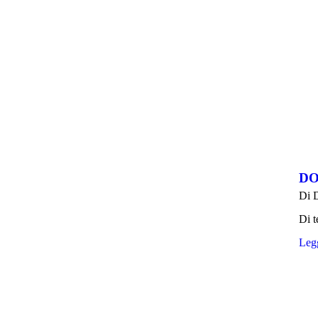
DO
Di
Di t
Legg