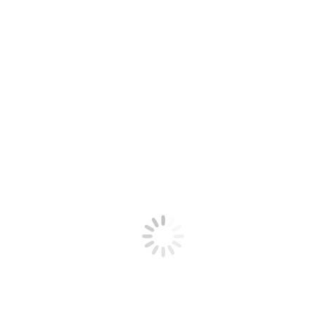
NE FA UN ALTRO
Di
Don Marco Pozza
26 Maggio 2025
Il proverbio – «Morto un papa se ne fa un altro» – si addice a
meraviglia a questa…
Leggi tutto