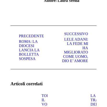
Autore:
Laura Serida
Naviga
tra
SUCCESSIVO
PRECEDENTE
LELE ADANI:
i
ROMA: LA
LA FEDE MI
DIOCESI
post
HA
Post
Prossimo
LANCIA LA
MIGLIORATO
precedente:
post:
BOLLETTA
COME UOMO,
SOSPESA
DIO E’ AMORE
Articoli correlati
TORNA
LA
IL
TRASFI
VOLTO
DEL SIG