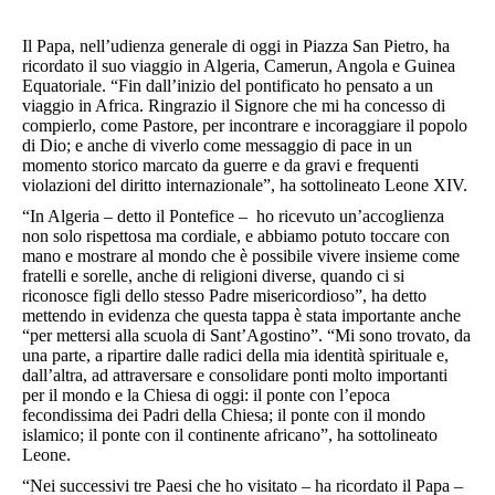
Il
Papa
, nell’udienza generale di oggi in Piazza San Pietro, ha
ricordato il suo viaggio in Algeria, Camerun, Angola e Guinea
Equatoriale. “Fin dall’inizio del pontificato ho pensato a un
viaggio in Africa. Ringrazio il Signore che mi ha concesso di
compierlo, come Pastore, per incontrare e incoraggiare il popolo
di Dio; e anche di viverlo come messaggio di pace in un
momento storico marcato da guerre e da gravi e frequenti
violazioni del diritto internazionale”, ha sottolineato Leone XIV.
“In Algeria – detto il Pontefice – ho ricevuto un’accoglienza
non solo rispettosa ma cordiale, e abbiamo potuto toccare con
mano e mostrare al mondo che è possibile vivere insieme come
fratelli e sorelle, anche di religioni diverse, quando ci si
riconosce figli dello stesso Padre misericordioso”, ha detto
mettendo in evidenza che questa tappa è stata importante anche
“per mettersi alla scuola di Sant’Agostino”. “Mi sono trovato, da
una parte, a ripartire dalle radici della mia identità spirituale e,
dall’altra, ad attraversare e consolidare ponti molto importanti
per il mondo e la
Chiesa
di oggi: il ponte con l’epoca
fecondissima dei Padri della
Chiesa
; il ponte con il mondo
islamico; il ponte con il continente africano”, ha sottolineato
Leone.
“Nei successivi tre Paesi che ho visitato – ha ricordato il Papa –