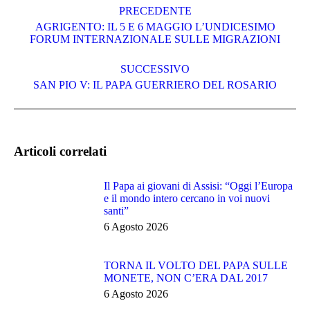
PRECEDENTE
tra
AGRIGENTO: IL 5 E 6 MAGGIO L’UNDICESIMO
i
Post
FORUM INTERNAZIONALE SULLE MIGRAZIONI
precedente:
post
SUCCESSIVO
Prossimo
SAN PIO V: IL PAPA GUERRIERO DEL ROSARIO
post:
Articoli correlati
Il Papa ai giovani di Assisi: “Oggi l’Europa
e il mondo intero cercano in voi nuovi
santi”
6 Agosto 2026
TORNA IL VOLTO DEL PAPA SULLE
MONETE, NON C’ERA DAL 2017
6 Agosto 2026