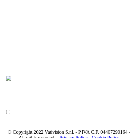
© Copyright 2022 Vativision S.r.l. - P.IVA C.F. 04407290164 -
All rights reserved. -
Privacy Policy
-
Cookie Policy