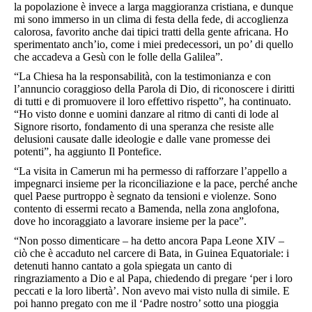
la popolazione è invece a larga maggioranza cristiana, e dunque
mi sono immerso in un clima di festa della fede, di accoglienza
calorosa, favorito anche dai tipici tratti della gente africana. Ho
sperimentato anch’io, come i miei predecessori, un po’ di quello
che accadeva a Gesù con le folle della Galilea”.
“La
Chiesa
ha la responsabilità, con la testimonianza e con
l’annuncio coraggioso della Parola di Dio, di riconoscere i diritti
di tutti e di promuovere il loro effettivo rispetto”, ha continuato.
“Ho visto donne e uomini danzare al ritmo di canti di lode al
Signore risorto, fondamento di una speranza che resiste alle
delusioni causate dalle ideologie e dalle vane promesse dei
potenti”, ha aggiunto Il Pontefice.
“La visita in Camerun mi ha permesso di rafforzare l’appello a
impegnarci insieme per la riconciliazione e la pace, perché anche
quel Paese purtroppo è segnato da tensioni e violenze. Sono
contento di essermi recato a Bamenda, nella zona anglofona,
dove ho incoraggiato a lavorare insieme per la pace”.
“Non posso dimenticare – ha detto ancora Papa Leone XIV –
ciò che è accaduto nel carcere di Bata, in Guinea Equatoriale: i
detenuti hanno cantato a gola spiegata un canto di
ringraziamento a Dio e al
Papa
, chiedendo di pregare ‘per i loro
peccati e la loro libertà’. Non avevo mai visto nulla di simile. E
poi hanno pregato con me il ‘Padre nostro’ sotto una pioggia