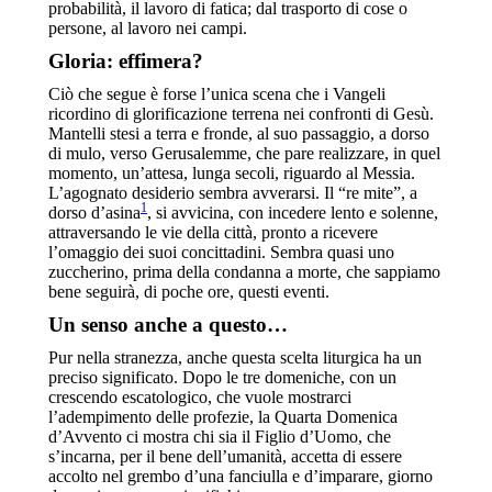
probabilità, il lavoro di fatica; dal trasporto di cose o
persone, al lavoro nei campi.
Gloria: effimera?
Ciò che segue è forse l’unica scena che i Vangeli
ricordino di glorificazione terrena nei confronti di Gesù.
Mantelli stesi a terra e fronde, al suo passaggio, a dorso
di mulo, verso Gerusalemme, che pare realizzare, in quel
momento, un’attesa, lunga secoli, riguardo al Messia.
L’agognato desiderio sembra avverarsi. Il “re mite”, a
1
dorso d’asina
, si avvicina, con incedere lento e solenne,
attraversando le vie della città, pronto a ricevere
l’omaggio dei suoi concittadini. Sembra quasi uno
zuccherino, prima della condanna a morte, che sappiamo
bene seguirà, di poche ore, questi eventi.
Un senso anche a questo…
Pur nella stranezza, anche questa scelta liturgica ha un
preciso significato. Dopo le tre domeniche, con un
crescendo escatologico, che vuole mostrarci
l’adempimento delle profezie, la Quarta Domenica
d’Avvento ci mostra chi sia il Figlio d’Uomo, che
s’incarna, per il bene dell’umanità, accetta di essere
accolto nel grembo d’una fanciulla e d’imparare, giorno