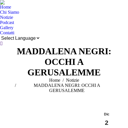
Home
Chi Siamo
Notizie
Podcast
Gallery
Contatti
Cerca:
MADDALENA NEGRI:
OCCHI A
GERUSALEMME
Tu sei qui:
Home
Notizie
MADDALENA NEGRI: OCCHI A
GERUSALEMME
Dic
2