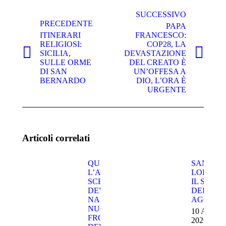
Naviga
tra
SUCCESSIVO
PRECEDENTE
PAPA
i
ITINERARI
FRANCESCO:
post
RELIGIOSI:
COP28, LA
SICILIA,
DEVASTAZIONE
Post
Prossimo
SULLE ORME
DEL CREATO È
precedente:
post:
DI SAN
UN’OFFESA A
BERNARDO
DIO, L’ORA È
URGENTE
Articoli correlati
QUANDO
SAN
L’ALGORITMO
LORENZ
SCEGLIE CHI
IL SANT
DEVE
DEL 10
NASCERE, LA
AGOSTO
NUOVA
10 Agosto
FRONTIERA
2026