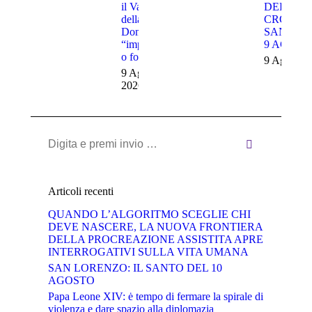
il Vangelo
DELLA
della
CROCE: 
Domenica,
SANTA D
“impauriti
9 AGOST
o folli?”
9 Agosto 
9 Agosto
2026
Cerca:
Articoli recenti
QUANDO L’ALGORITMO SCEGLIE CHI
DEVE NASCERE, LA NUOVA FRONTIERA
DELLA PROCREAZIONE ASSISTITA APRE
INTERROGATIVI SULLA VITA UMANA
SAN LORENZO: IL SANTO DEL 10
AGOSTO
Papa Leone XIV: ė tempo di fermare la spirale di
violenza e dare spazio alla diplomazia