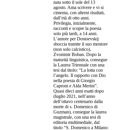
nata sotto il sole del 13
agosto. Ama scrivere e vi si
cimenta, con alterni risultati,
dall’età di otto anni.
Privilegia, inizialmente,
racconti e scopre la poesia
solo più tardi, a 14 anni.
L’amore per Dostoevskij
sboccia tramite il suo mentore
(non solo calcistico),
Zvonimir Boban. Dopo la
maturità linguistica, consegue
la Laurea Triennale con una
tesi dal titolo: “La lotta con
l’angelo. Il rapporto con Dio
nella poesia di Giorgio
Caproni e Alda Merini”.
Quasi dieci anni esatti dopo
(luglio 2021, nell’anno
dell’ottavo centenario dalla
morte di s. Domenico di
Guzman), consegue la laurea
magistrale, con una tesi di
editoria multimediale, dal
titolo “S. Domenico a Milano: