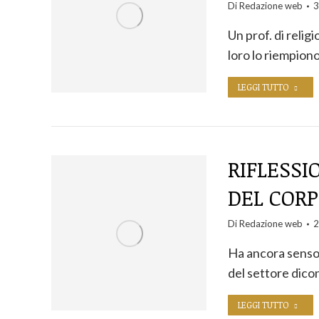
Di
Redazione web
3
Un prof. di religi
loro lo riempion
LEGGI TUTTO
RIFLESSI
DEL CORP
Di
Redazione web
2
Ha ancora senso p
del settore dico
LEGGI TUTTO