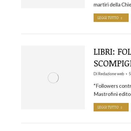
martiri della Ch
LEGGI TUTTO
LIBRI: F
SCOMPIGL
Di
Redazione web
5
“Followers contro
Mastrofini edit
LEGGI TUTTO