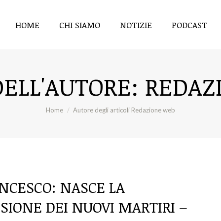
HOME
CHI SIAMO
NOTIZIE
PODCAST
DELL'AUTORE:
REDAZ
Tu sei qui:
Home
Autore degli articoli Redazione web
NCESCO: NASCE LA
IONE DEI NUOVI MARTIRI –