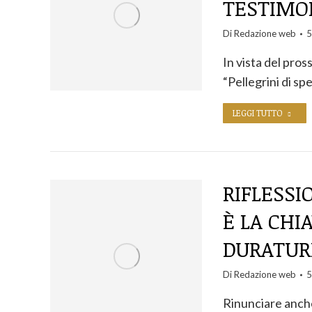
TESTIMON
Di
Redazione web
5
In vista del pros
“Pellegrini di sp
LEGGI TUTTO
RIFLESSI
È LA CHI
DURATURE
Di
Redazione web
5
Rinunciare anche 