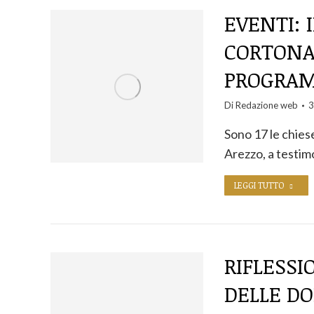
EVENTI: 
CORTONA 
PROGRAM
Di
Redazione web
3
Sono 17 le chies
Arezzo, a testi
LEGGI TUTTO
RIFLESSI
DELLE D