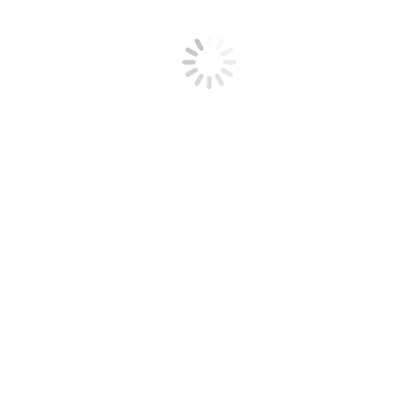
Giovedì 20 luglio arrivano, con un volo proveniente da Islamabad,
22 profughi afghani grazie ai Corridoi Umanitari promossi…
Leggi tutto