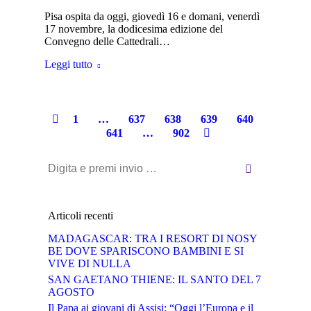
Pisa ospita da oggi, giovedì 16 e domani, venerdì
17 novembre, la dodicesima edizione del
Convegno delle Cattedrali…
Leggi tutto
1
…
637
638
639
640
641
…
902
Cerca:
Articoli recenti
MADAGASCAR: TRA I RESORT DI NOSY
BE DOVE SPARISCONO BAMBINI E SI
VIVE DI NULLA
SAN GAETANO THIENE: IL SANTO DEL 7
AGOSTO
Il Papa ai giovani di Assisi: “Oggi l’Europa e il